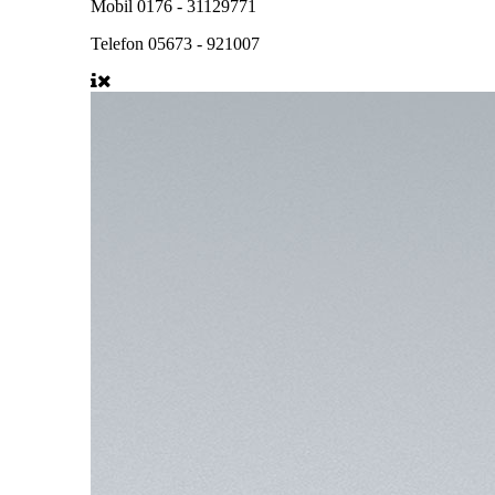
Mobil
0176 - 31129771
Telefon
05673 - 921007